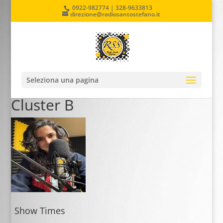
0922-982774 | 328-9633813
direzione@radiosantostefano.it
Seleziona una pagina
Cluster B
Show Times