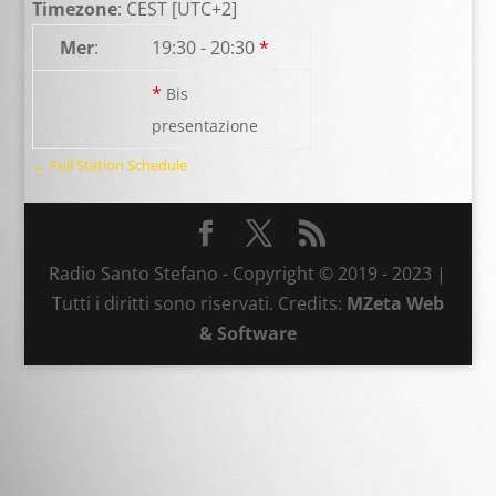
Timezone
:
CEST
[UTC+2]
Mer
:
19:30
-
20:30
*
*
Bis
presentazione
← Full Station Schedule
Radio Santo Stefano - Copyright © 2019 - 2023 |
Tutti i diritti sono riservati. Credits:
MZeta Web
& Software