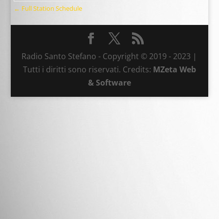
← Full Station Schedule
Radio Santo Stefano - Copyright © 2019 - 2023 |
Tutti i diritti sono riservati. Credits:
MZeta Web
& Software