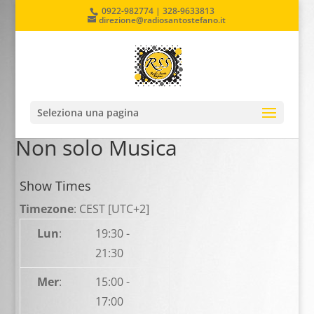
0922-982774 | 328-9633813
direzione@radiosantostefano.it
Seleziona una pagina
Non solo Musica
Show Times
Timezone
:
CEST
[UTC+2]
Lun
:
19:30
-
21:30
Mer
:
15:00
-
17:00