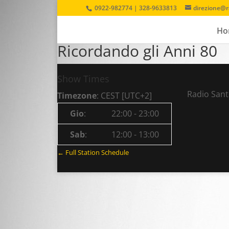
0922-982774 | 328-9633813
direzione@r
Ho
Ricordando gli Anni 80
Show Times
Radio Santo
Timezone
:
CEST
[UTC+2]
Gio
:
22:00
-
23:00
Sab
:
12:00
-
13:00
← Full Station Schedule