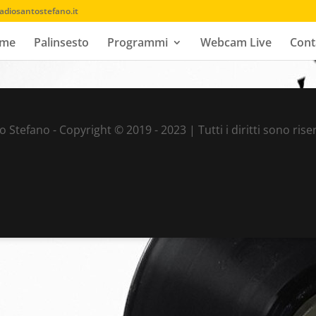
adiosantostefano.it
me
Palinsesto
Programmi
Webcam Live
Cont
 Stefano - Copyright © 2019 - 2023 | Tutti i diritti sono riser