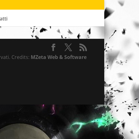
atti
vati. Credits:
MZeta Web & Software